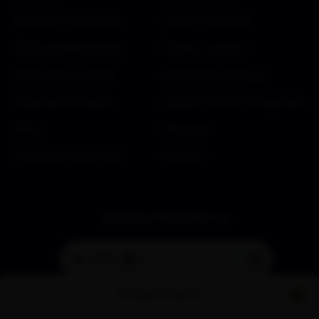
Términos y condiciones
Carnes y proteínas
Política de devoluciones
Frutas y verduras
Política de privacidad
Implementos del hogar
Tratamiento de datos
Lácteos, huevos y refrigerados
FAQ’s
Mascotas
Política de cookies (UE)
Mercado
Emisora Merkahorro
Consentimiento