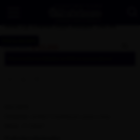
Vino J.p. Chenet Espu Rosado 750 ml
Oferta del 20%
$
53.200
$
66.500
Ahorra todos los Sábados un 20% en este producto!
SKU:
10272
LICORES Y CIGARRILLOS
Licores y Vinos
Categorías:
,
J.P CHENET
Marca:
Productos relacionados