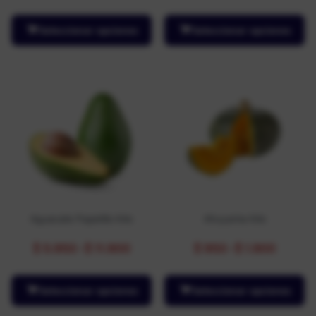
Seleccionar opciones
Seleccionar opciones
Aguacate Papelillo Kilo
Ahuyama Kilo
$
5.950
-
$
11.900
$
950
-
$
1.900
Seleccionar opciones
Seleccionar opciones