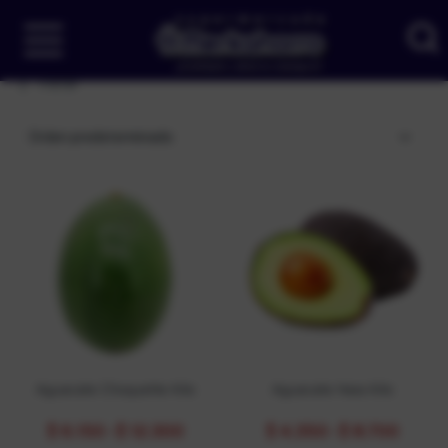
Filtrar
Orden predeterminado
Aguacate Choquette Kilo
Aguacate Hass Kilo
$
6.150
-
$
12.300
$
4.350
-
$
8.700