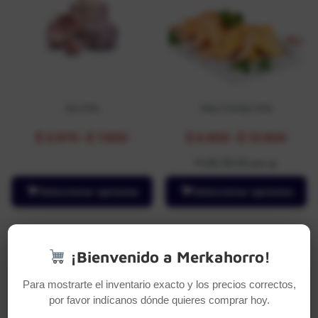
Ajo Kilo
Alas Campo Kilo
$
3.975
-
$
7.950
$
6.950
-
$
13.900
PUM: $6,95 por gr
Seleccionar opciones
Seleccionar opciones
Producto no disponible
¡Bienvenido a Merkahorro!
Para mostrarte el inventario exacto y los precios correctos,
por favor indícanos dónde quieres comprar hoy.