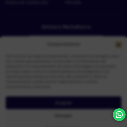
Política de cookies (UE)
Mercado
Emisora Merkahorro
Consentimiento
Para ofrecer las mejores experiencias, utilizamos tecnologías como
las cookies para almacenar y/o acceder a la información del
dispositivo. El consentimiento de estas tecnologías nos permitirá
procesar datos como el comportamiento de navegación o las
Selecciona tu sede más cercana
identificaciones únicas en este sitio. No consentir o retirar el
consentimiento, puede afectar negativamente a ciertas
características y funciones.
Aceptar
N.I.S Nueva Ingenieria de Sistemas
© Copyright 2026 –
| Todos
Denegar
los derechos reservados