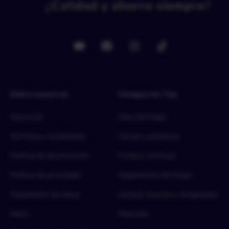
Sobre nosotros
Categorías Top
Acerca de
Aseo del hogar
Términos y condiciones
Carnes y proteínas
Política de devoluciones
Frutas y verduras
Política de privacidad
Implementos del hogar
Tratamiento de datos
Lácteos, huevos y refrigerados
FAQ’s
Mascotas