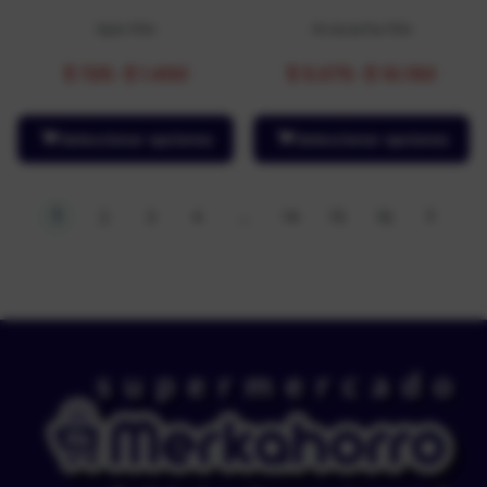
Apio Kilo
Arracacha Kilo
$
725
-
$
1.450
$
5.075
-
$
10.150
Seleccionar opciones
Seleccionar opciones
1
…
2
3
4
14
15
16