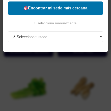
Encontrar mi sede más cercana
Alpo Adultos Todos Los
Alas Paulandia Bandeja
O selecciona manualmente:
Tamaños X kg
$
5.900
-
$
11.800
$
2.850
-
$
5.700
PUM: $5,90 por gr
Seleccionar opciones
Leer más