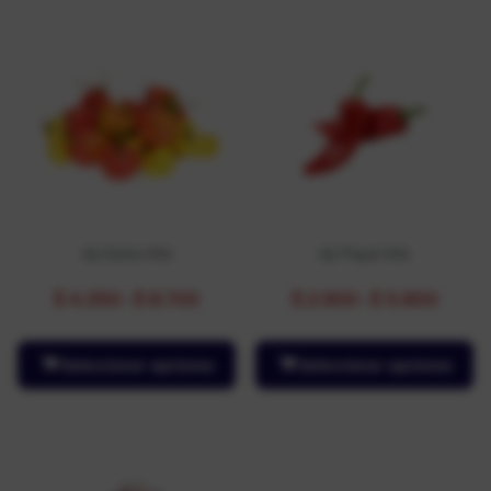
Aji Dulce Kilo
Aji Piqué Kilo
$
4.350
-
$
8.700
$
2.900
-
$
5.800
Seleccionar opciones
Seleccionar opciones