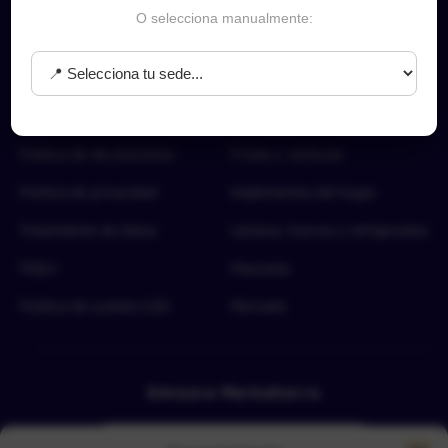
O selecciona manualmente:
Sobre nosotros
Categorías Top
Acerca de
Aseo del hogar
Términos y condiciones
Carnes y proteínas
Política de devoluciones
Frutas y verduras
Política de privacidad
Implementos del hogar
Tratamiento de datos
Lácteos, huevos y refrigerados
FAQ’s
Mascotas
Política de cookies (UE)
Mercado
Emisora Merkahorro