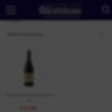
Filtrar
Orden predeterminado
Vino Giacondi Lambrusco 750
ml
$
31.900