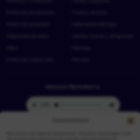
Términos y condiciones
Carnes y proteínas
Política de devoluciones
Frutas y verduras
Política de privacidad
Implementos del hogar
Tratamiento de datos
Lácteos, huevos y refrigerados
FAQ’s
Mascotas
Política de cookies (UE)
Mercado
Emisora Merkahorro
Consentimiento
Para ofrecer las mejores experiencias, utilizamos tecnologías como
Selecciona tu sede más cercana
las cookies para almacenar y/o acceder a la información del