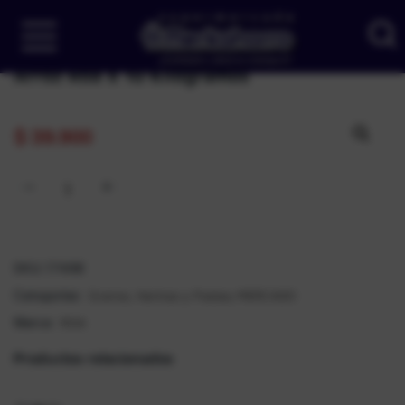
Arroz Roa X 10 Kilogramos
$
39.900
SKU:
17498
Granos, Harinas y Pastas
MERCADO
Categorías:
,
ROA
Marca:
Productos relacionados