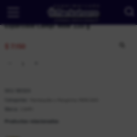
Esparcible Campi Wow 220 g
$
7.150
SKU:
180324
Mantequilla y Margarina
MERCADO
Categorías:
,
CAMPI
Marca:
Productos relacionados