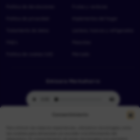
Política de devoluciones
Frutas y verduras
Política de privacidad
Implementos del hogar
Tratamiento de datos
Lácteos, huevos y refrigerados
FAQ’s
Mascotas
Política de cookies (UE)
Mercado
Emisora Merkahorro
Consentimiento
Para ofrecer las mejores experiencias, utilizamos tecnologías como
Selecciona tu sede más cercana
las cookies para almacenar y/o acceder a la información del
dispositivo. El consentimiento de estas tecnologías nos permitirá