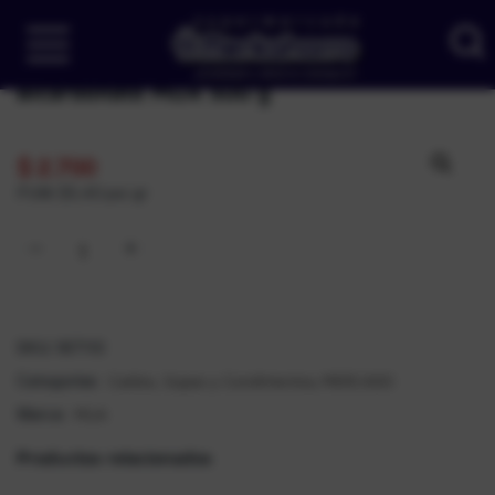
Bicarbonato MUA 500 g
$
2.700
PUM: $5,40 por gr
SKU:
187110
Caldos, Sopas y Condimentos
MERCADO
Categorías:
,
MUA
Marca:
Productos relacionados