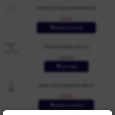
Candy Toy Crazzy Roll Bubble Gum
$
1.100
Añadir al carrito
Producto
Candy Toy Battle Axe 12 g
no
disponible
$
8.400
Leer más
Aceite Girasol Valle Real 900 ml
$
9.500
Añadir al carrito