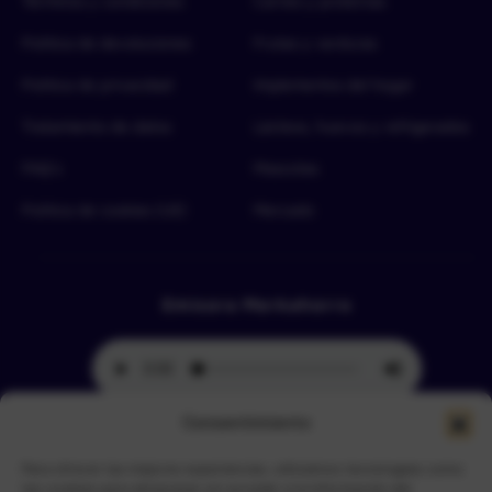
Términos y condiciones
Carnes y proteínas
Política de devoluciones
Frutas y verduras
Política de privacidad
Implementos del hogar
Tratamiento de datos
Lácteos, huevos y refrigerados
FAQ’s
Mascotas
Política de cookies (UE)
Mercado
Emisora Merkahorro
Consentimiento
Para ofrecer las mejores experiencias, utilizamos tecnologías como
Selecciona tu sede más cercana
las cookies para almacenar y/o acceder a la información del