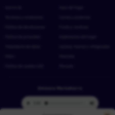
Acerca de
Aseo del hogar
Términos y condiciones
Carnes y proteínas
Política de devoluciones
Frutas y verduras
Política de privacidad
Implementos del hogar
Tratamiento de datos
Lácteos, huevos y refrigerados
FAQ’s
Mascotas
Política de cookies (UE)
Mercado
Emisora Merkahorro