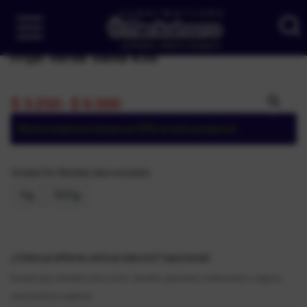
Frijol Verde Vaina Kilo
$
3.250
-
$
6.500
Ahorra todos los Jueves un 25% en este producto!
Unidad De Medida (Aproximado)
Kg
500g
¿Cómo prefieres este producto? (opcional)
Escribe aquí detalles como corte, tamaño, porciones, maduración o alguna
característica especial.