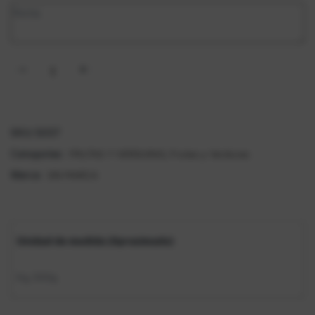
SKU:
5037
FRUTAS Y VERDURAS
Frutas y Verduras
Categorías:
,
SIN MARCA
Marca:
Unidad de medida (Aproximado)
Kg
500g
,