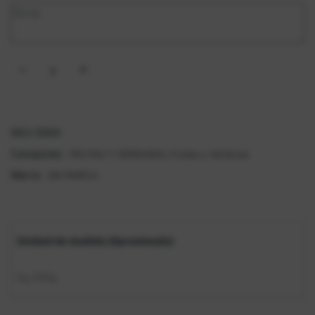
SKU:
5064
FRUTAS Y VERDURAS
Frutas y Verduras
Categorías:
,
SIN MARCA
Marca:
Unidad de medida (Aproximado)
Kg
500g
,