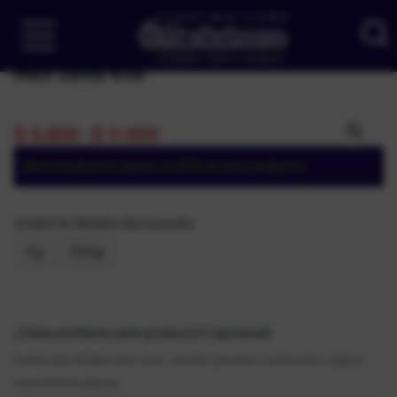
Maíz Dulce Kilo
$
5.800
-
$
11.600
Ahorra todos los Jueves un 25% en este producto!
Unidad De Medida (Aproximado)
Kg
500g
¿Cómo prefieres este producto? (opcional)
Escribe aquí detalles como corte, tamaño, porciones, maduración o alguna
característica especial.