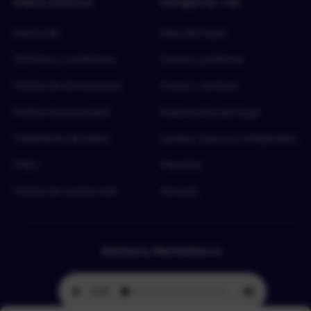
Sobre nosotros
Categorías Top
Acerca de
Aseo del hogar
Términos y condiciones
Carnes y proteínas
Política de devoluciones
Frutas y verduras
Política de privacidad
Implementos del hogar
Tratamiento de datos
Lácteos, huevos y refrigerados
FAQ’s
Mascotas
Política de cookies (UE)
Mercado
Emisora Merkahorro