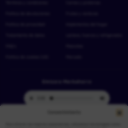
Términos y condiciones
Carnes y proteínas
Política de devoluciones
Frutas y verduras
Política de privacidad
Implementos del hogar
Tratamiento de datos
Lácteos, huevos y refrigerados
FAQ’s
Mascotas
Política de cookies (UE)
Mercado
Emisora Merkahorro
Consentimiento
Para ofrecer las mejores experiencias, utilizamos tecnologías como
Selecciona tu sede más cercana