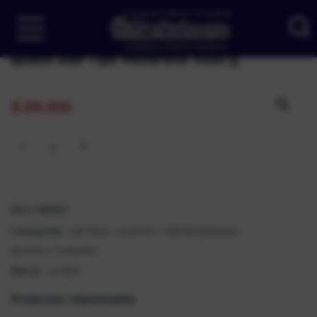
Queso Red Tipo Mozarella 1000 g
$
29.300
SKU:
186821
LÁCTEOS, HUEVOS Y REFRIGERADOS
Categorías:
,
Quesos y Cuajadas
LA RED
Marca:
Productos relacionados