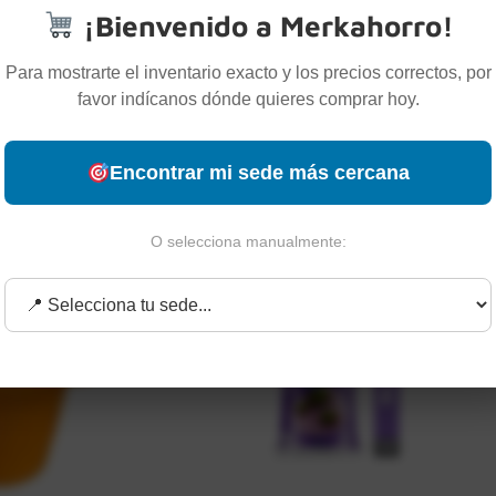
¡Bienvenido a Merkahorro!
Para mostrarte el inventario exacto y los precios correctos, por
favor indícanos dónde quieres comprar hoy.
Orden
Encontrar mi sede más cercana
O selecciona manualmente:
sponible